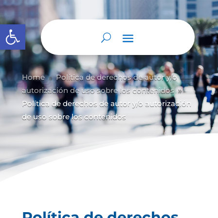
Abrir barra de herramientas
Home
Política de derechos de autor y/
o
9
autorización de uso sobre los contenidos
9
Política de derechos de autor y/o autorización
de uso sobre los contenidos
Política de derechos