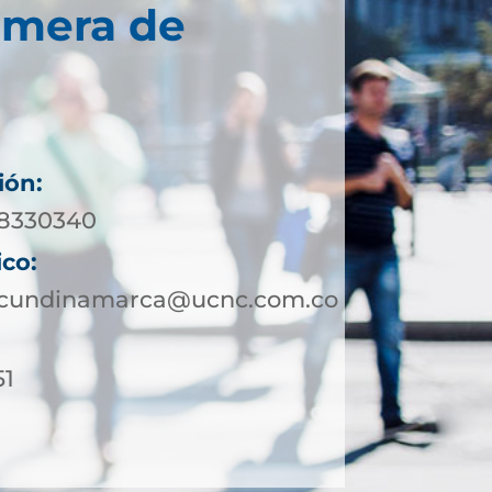
imera de
ión:
 8330340
ico:
otcundinamarca@ucnc.com.co
51