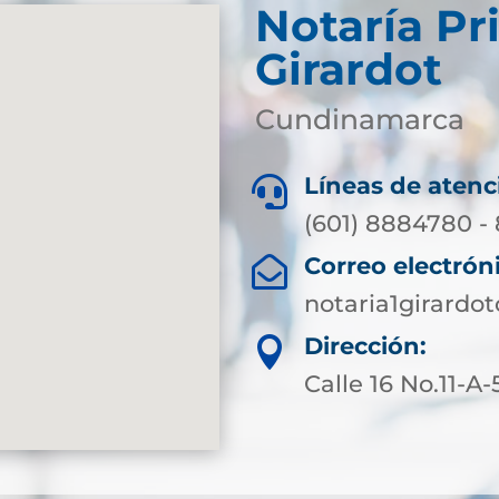
Notaría Pr
Girardot
Cundinamarca
Líneas de atenc

(601) 8884780 -
Correo electrón

notaria1girard
Dirección:

Calle 16 No.11-A-