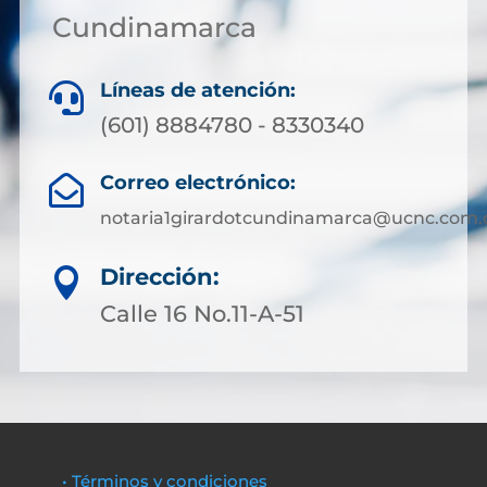
Cundinamarca
Líneas de atención:

(601) 8884780 - 8330340
Correo electrónico:

notaria1girardotcundinamarca@ucnc.com.
Dirección:

Calle 16 No.11-A-51
• Términos y condiciones