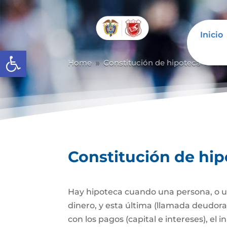
Inicio
Abrir barra de herramientas
Home
Constitución de hipoteca
Con
9
9
Constitución de hi
Hay hipoteca cuando una persona, o un
dinero, y esta última (llamada deudor
con los pagos (capital e intereses), e