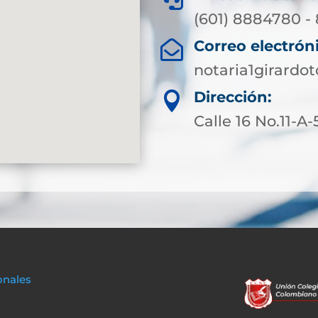
(601) 8884780 -
Correo electrón

notaria1girard
Dirección:

Calle 16 No.11-A-
onales