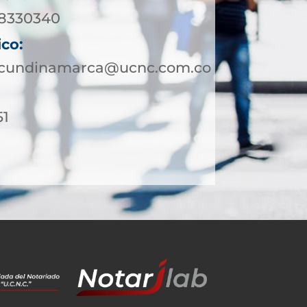
 8330340
ico:
otcundinamarca@ucnc.com.co
51