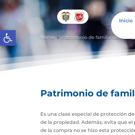
Inicio
Abrir barra de herramientas
Home
Patrimonio de familia inembarg
9
Patrimonio de fami
Es una clase especial de protección d
de la propiedad. Además, evita que el 
de la compra no se hizo esta protecc