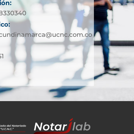
ión:
 8330340
ico:
otcundinamarca@ucnc.com.co
51