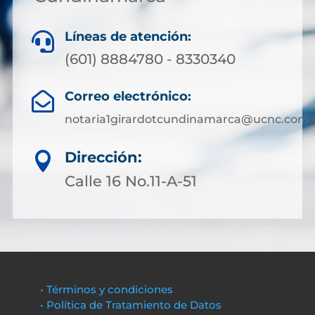
Líneas de atención:

(601) 8884780 - 8330340
Correo electrónico:

notaria1girardotcundinamarca@ucnc.com.
Dirección:

Calle 16 No.11-A-51
• Términos y condiciones
• Política de Tratamiento de Datos