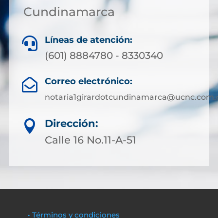
Cundinamarca
Líneas de atención:

(601) 8884780 - 8330340
Correo electrónico:

notaria1girardotcundinamarca@ucnc.com.
Dirección:

Calle 16 No.11-A-51
• Términos y condiciones