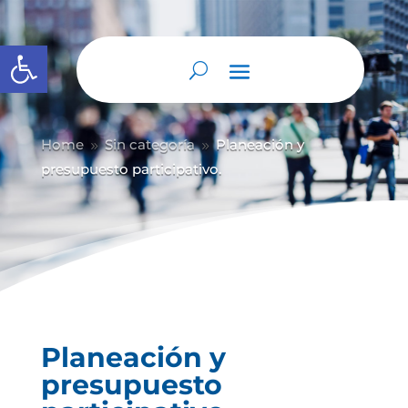
Abrir barra de herramientas
Home
Sin categoría
Planeación y
9
9
presupuesto participativo.
Planeación y
presupuesto