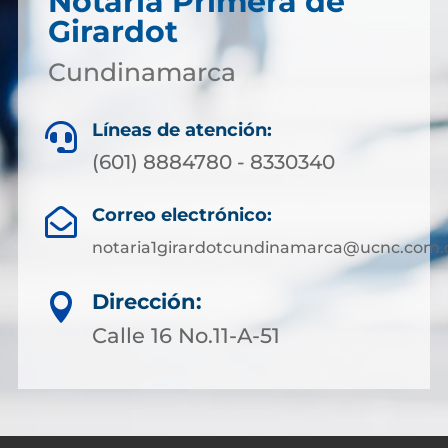
Notaría Primera de
Girardot
Cundinamarca
Líneas de atención:

(601) 8884780 - 8330340
Correo electrónico:

notaria1girardotcundinamarca@ucnc.com.
Dirección:

Calle 16 No.11-A-51