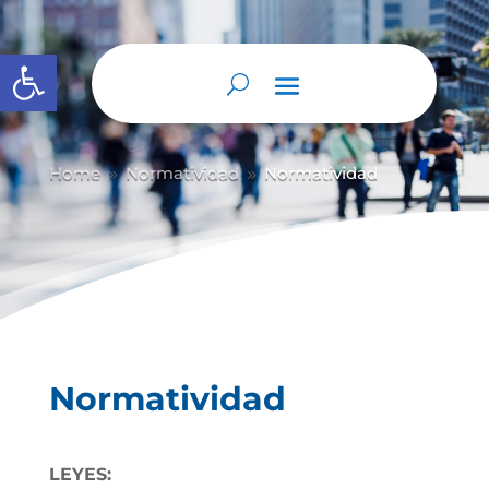
Abrir barra de herramientas
Home
Normatividad
Normatividad
9
9
Normatividad
LEYES: