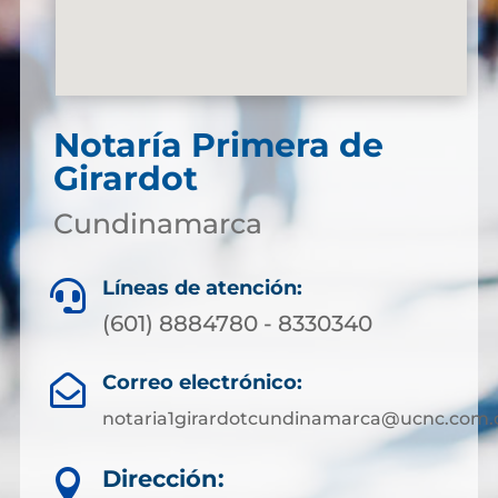
Notaría Primera de
Girardot
Cundinamarca
Líneas de atención:

(601) 8884780 - 8330340
Correo electrónico:

notaria1girardotcundinamarca@ucnc.com.
Dirección:
