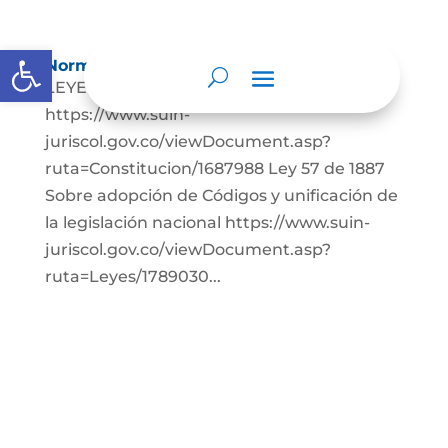
Abrir barra de herramientas
Normatividad
LEYES: Constitución Política de Colombia.
https://www.suin-
juriscol.gov.co/viewDocument.asp?
ruta=Constitucion/1687988 Ley 57 de 1887
Sobre adopción de Códigos y unificación de
la legislación nacional https://www.suin-
juriscol.gov.co/viewDocument.asp?
ruta=Leyes/1789030...