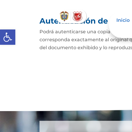
Autenticación de Copi
Inicio
Abrir barra de herramientas
Podrá autenticarse una copia mecánic
corresponda exactamente al original q
del documento exhibido y lo reproduzca