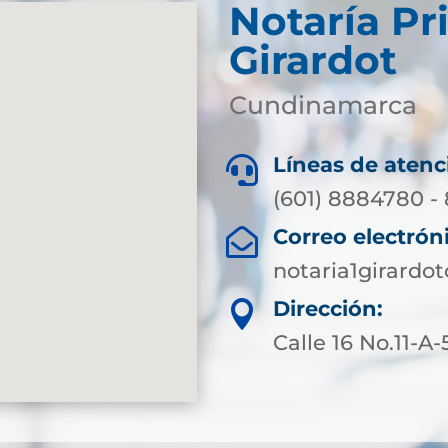
Notaría Pr
Girardot
Cundinamarca
Líneas de atenc

(601) 8884780 -
Correo electrón

notaria1girard
Dirección:

Calle 16 No.11-A-