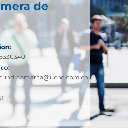
imera de
ión:
 8330340
ico:
otcundinamarca@ucnc.com.co
51