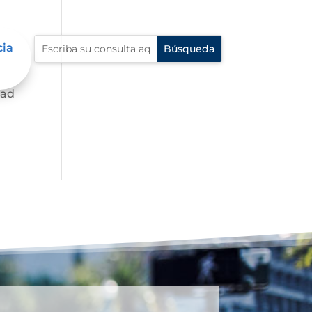
cia
dad