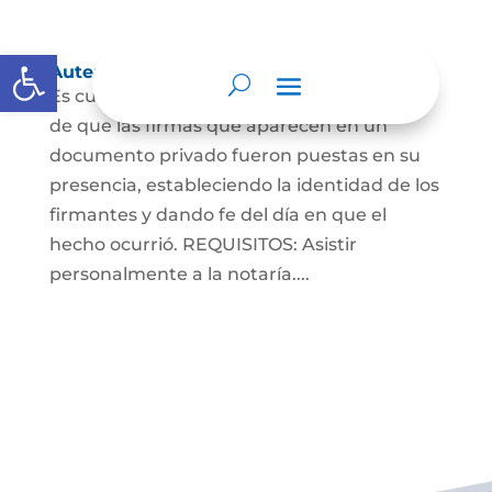
Abrir barra de herramientas
Autenticaciones
Es cuando el notario da testimonio escrito
de que las firmas que aparecen en un
documento privado fueron puestas en su
presencia, estableciendo la identidad de los
firmantes y dando fe del día en que el
hecho ocurrió. REQUISITOS: Asistir
personalmente a la notaría....