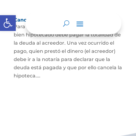
Abrir barra de herramientas
Cancelación de Hipoteca
Para cancelar una hipoteca, el dueño del
bien hipotecado debe pagar la totalidad de
la deuda al acreedor. Una vez ocurrido el
pago, quien prestó el dinero (el acreedor)
debe ir a la notaría para declarar que la
deuda está pagada y que por ello cancela la
hipoteca....